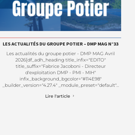
LES ACTUALITÉS DU GROUPE POTIER – DMP MAG N°33
J
Les actualités du groupe potier - DMP MAG Avril
2026[df_adh_heading title_infix="EDITO"
title_suffix="Fabrice Jacoboni - Directeur
d'exploitation DMP - PMI - MIH"
infix_background_bgcolor="#114E98"
_builder_version="4.27.4" _module_preset="default"...
Lire l'article
5