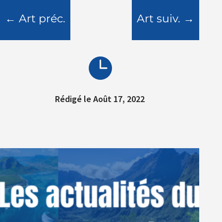
←
Art préc.
Art suiv.
→

Rédigé le Août 17, 2022